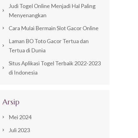
Judi Togel Online Menjadi Hal Paling
Menyenangkan
Cara Mulai Bermain Slot Gacor Online
Laman BO Toto Gacor Tertua dan
Tertua di Dunia
Situs Aplikasi Togel Terbaik 2022-2023
di Indonesia
Arsip
Mei 2024
Juli 2023