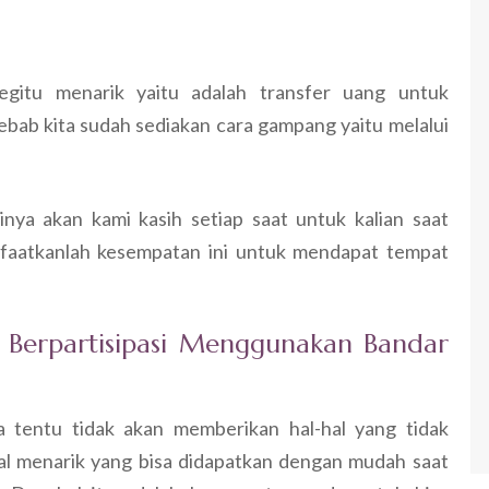
gitu menarik yaitu adalah transfer uang untuk
bab kita sudah sediakan cara gampang yaitu melalui
ya akan kami kasih setiap saat untuk kalian saat
nfaatkanlah kesempatan ini untuk mendapat tempat
 Berpartisipasi Menggunakan Bandar
a tentu tidak akan memberikan hal-hal yang tidak
hal menarik yang bisa didapatkan dengan mudah saat