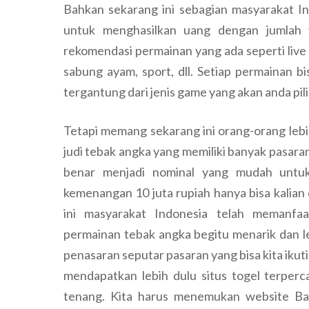
Bahkan sekarang ini sebagian masyarakat 
untuk menghasilkan uang dengan jumlah
rekomendasi permainan yang ada seperti live ca
sabung ayam, sport, dll. Setiap permainan 
tergantung dari jenis game yang akan anda pili
Tetapi memang sekarang ini orang-orang lebi
judi tebak angka yang memiliki banyak pasaran
benar menjadi nominal yang mudah untuk 
kemenangan 10 juta rupiah hanya bisa kalian 
ini masyarakat Indonesia telah memanfa
permainan tebak angka begitu menarik dan l
penasaran seputar pasaran yang bisa kita ikuti
mendapatkan lebih dulu situs togel terper
tenang. Kita harus menemukan website Ban