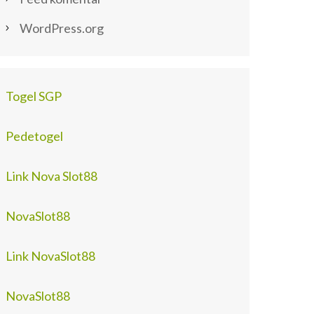
WordPress.org
Togel SGP
Pedetogel
Link Nova Slot88
NovaSlot88
Link NovaSlot88
NovaSlot88