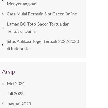
Menyenangkan
Cara Mulai Bermain Slot Gacor Online
Laman BO Toto Gacor Tertua dan
Tertua di Dunia
Situs Aplikasi Togel Terbaik 2022-2023
di Indonesia
Arsip
Mei 2024
Juli 2023
Januari 2023