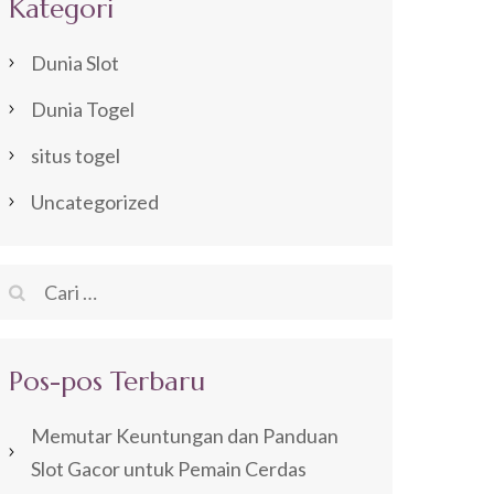
Kategori
Dunia Slot
Dunia Togel
situs togel
Uncategorized
Cari
untuk:
Pos-pos Terbaru
Memutar Keuntungan dan Panduan
Slot Gacor untuk Pemain Cerdas