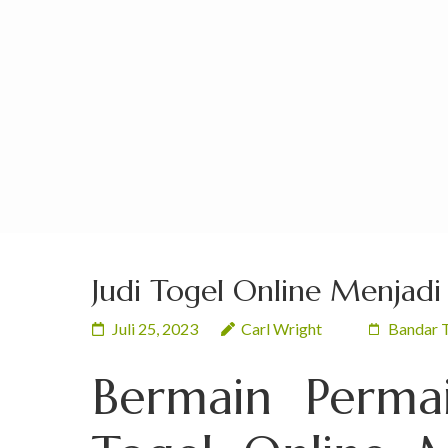
Lompat
ke
konten
(Tekan
Enter)
Judi Togel Online Menjad
Juli 25, 2023
Carl Wright
Bandar 
Bermain Perma