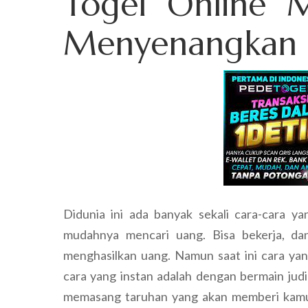
Togel Online M
Menyenangkan
Didunia ini ada banyak sekali cara-cara y
mudahnya mencari uang. Bisa bekerja, da
menghasilkan uang. Namun saat ini cara ya
cara yang instan adalah dengan bermain jud
memasang taruhan yang akan memberi kamu