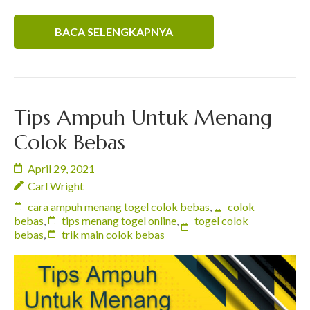
BACA SELENGKAPNYA
Tips Ampuh Untuk Menang
Colok Bebas
April 29, 2021
Carl Wright
cara ampuh menang togel colok bebas
,
colok
bebas
,
tips menang togel online
,
togel colok
bebas
,
trik main colok bebas