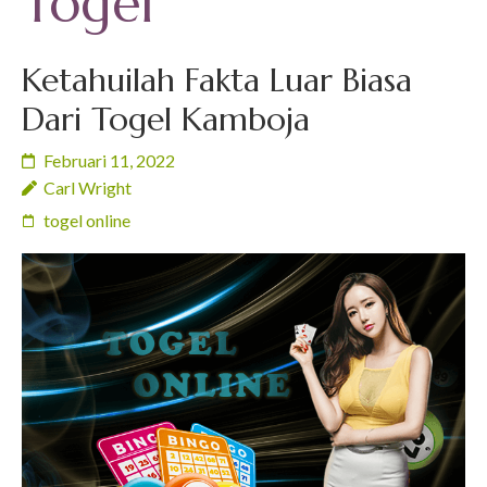
Togel
Ketahuilah Fakta Luar Biasa
Dari Togel Kamboja
Februari 11, 2022
Carl Wright
togel online