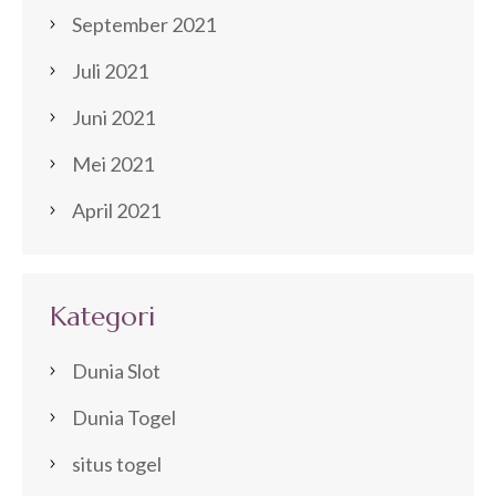
September 2021
Juli 2021
Juni 2021
Mei 2021
April 2021
Kategori
Dunia Slot
Dunia Togel
situs togel