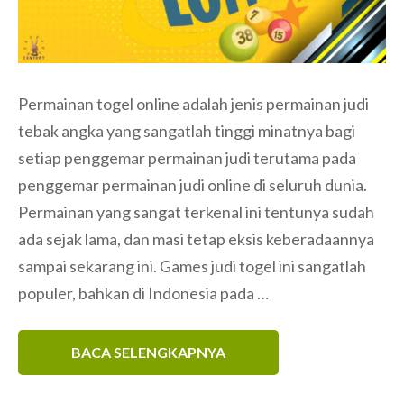
Permainan togel online adalah jenis permainan judi
tebak angka yang sangatlah tinggi minatnya bagi
setiap penggemar permainan judi terutama pada
penggemar permainan judi online di seluruh dunia.
Permainan yang sangat terkenal ini tentunya sudah
ada sejak lama, dan masi tetap eksis keberadaannya
sampai sekarang ini. Games judi togel ini sangatlah
populer, bahkan di Indonesia pada …
BACA SELENGKAPNYA