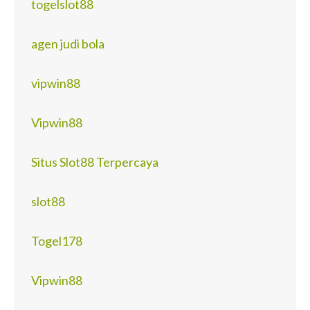
togelslot88
agen judi bola
vipwin88
Vipwin88
Situs Slot88 Terpercaya
slot88
Togel178
Vipwin88