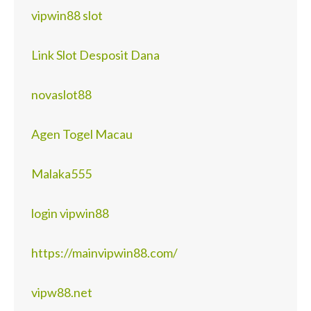
vipwin88 slot
Link Slot Desposit Dana
novaslot88
Agen Togel Macau
Malaka555
login vipwin88
https://mainvipwin88.com/
vipw88.net