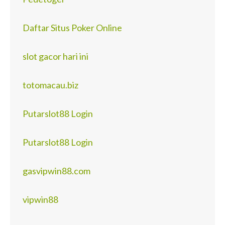
Daftar Situs Poker Online
slot gacor hari ini
totomacau.biz
Putarslot88 Login
Putarslot88 Login
gasvipwin88.com
vipwin88