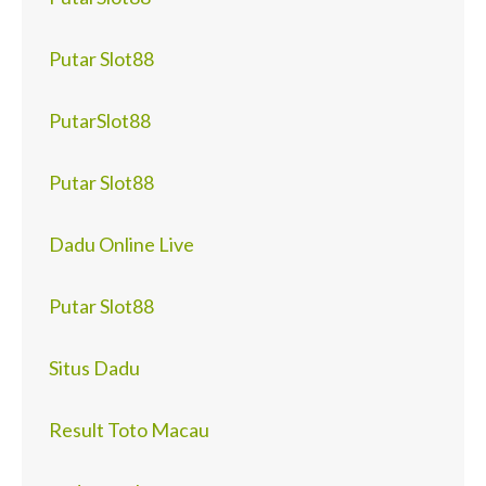
Putar Slot88
PutarSlot88
Putar Slot88
Dadu Online Live
Putar Slot88
Situs Dadu
Result Toto Macau