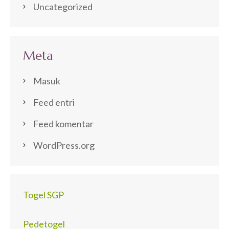
Uncategorized
Meta
Masuk
Feed entri
Feed komentar
WordPress.org
Togel SGP
Pedetogel