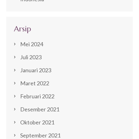
Arsip
Mei 2024
Juli 2023
Januari 2023
Maret 2022
Februari 2022
Desember 2021
Oktober 2021
September 2021