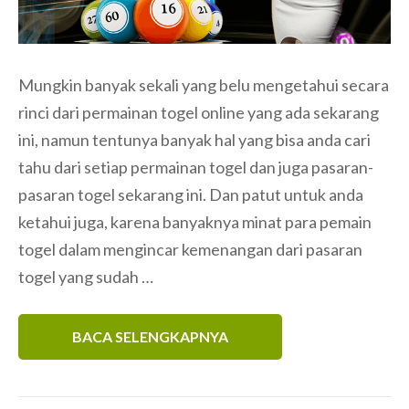
Mungkin banyak sekali yang belu mengetahui secara
rinci dari permainan togel online yang ada sekarang
ini, namun tentunya banyak hal yang bisa anda cari
tahu dari setiap permainan togel dan juga pasaran-
pasaran togel sekarang ini. Dan patut untuk anda
ketahui juga, karena banyaknya minat para pemain
togel dalam mengincar kemenangan dari pasaran
togel yang sudah …
BACA SELENGKAPNYA