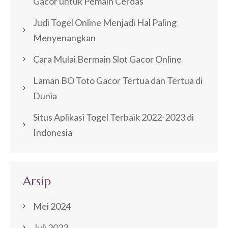
Gacor untuk Pemain Cerdas
Judi Togel Online Menjadi Hal Paling
Menyenangkan
Cara Mulai Bermain Slot Gacor Online
Laman BO Toto Gacor Tertua dan Tertua di
Dunia
Situs Aplikasi Togel Terbaik 2022-2023 di
Indonesia
Arsip
Mei 2024
Juli 2023