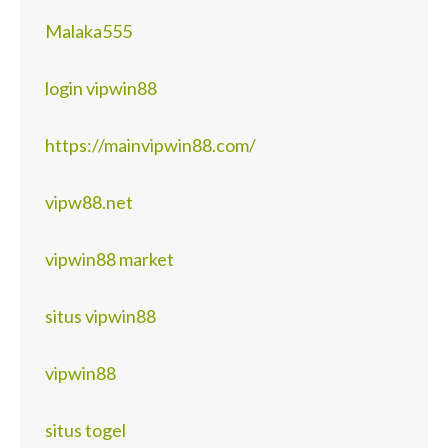
Malaka555
login vipwin88
https://mainvipwin88.com/
vipw88.net
vipwin88 market
situs vipwin88
vipwin88
situs togel