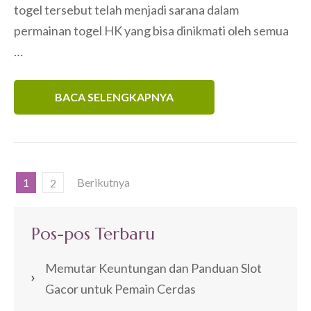
togel tersebut telah menjadi sarana dalam
permainan togel HK yang bisa dinikmati oleh semua
…
BACA SELENGKAPNYA
Paginasi
1
Berikutnya
2
pos
Pos-pos Terbaru
Memutar Keuntungan dan Panduan Slot
Gacor untuk Pemain Cerdas