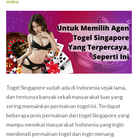
online
Togel Singapore sudah ada di Indonesia sejak lama,
dan tentunya banyak sekali masyarakat luas yang
sering memainkan permainan togel ini. Terdapat
beberapa jenis permainan dari togel Singapore yang
mampu memikat masyarakat Indonesia yang ingin
menikmati permainan togel dan ingin menang.