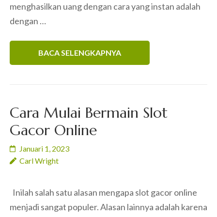
menghasilkan uang dengan cara yang instan adalah
dengan …
BACA SELENGKAPNYA
Cara Mulai Bermain Slot
Gacor Online
Januari 1, 2023
Carl Wright
Inilah salah satu alasan mengapa slot gacor online
menjadi sangat populer. Alasan lainnya adalah karena