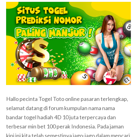
Hallo pecinta Togel Toto online pasaran terlengkap,
selamat datang di forum kumpulan nama nama
bandar togel hadiah 4D 10 juta terpercaya dan
terbesar min bet 100 perak Indonesia. Pada jaman
kini ini kita telah semestinya jago-jago dalam mencari