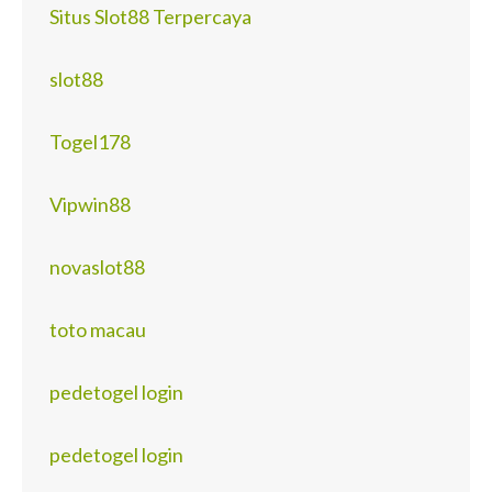
Situs Slot88 Terpercaya
slot88
Togel178
Vipwin88
novaslot88
toto macau
pedetogel login
pedetogel login