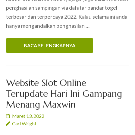
penghasilan sampingan via dafatar bandar togel
terbesar dan terpercaya 2022. Kalau selama ini anda
hanya mengandalkan penghasilan …
BACA SELENGKAPNYA
Website Slot Online
Terupdate Hari Ini Gampang
Menang Maxwin
Maret 13, 2022
Carl Wright