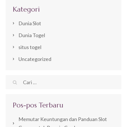
Kategori
Dunia Slot
Dunia Togel
situs togel
Uncategorized
Cari
untuk:
Pos-pos Terbaru
Memutar Keuntungan dan Panduan Slot