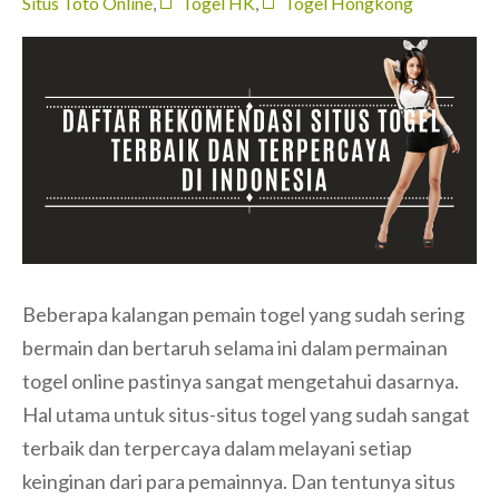
Situs Toto Online
,
Togel HK
,
Togel Hongkong
Beberapa kalangan pemain togel yang sudah sering
bermain dan bertaruh selama ini dalam permainan
togel online pastinya sangat mengetahui dasarnya.
Hal utama untuk situs-situs togel yang sudah sangat
terbaik dan terpercaya dalam melayani setiap
keinginan dari para pemainnya. Dan tentunya situs