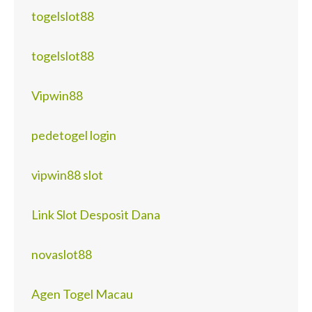
togelslot88
togelslot88
Vipwin88
pedetogel login
vipwin88 slot
Link Slot Desposit Dana
novaslot88
Agen Togel Macau