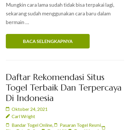
Mungkin cara lama sudah tidak bisa terpakai lagi,
sekarang sudah menggunakan cara baru dalam
bermain …
BACA SELENGKAPNYA
Daftar Rekomendasi Situs
Togel Terbaik Dan Terpercaya
Di Indonesia
Oktober 24, 2021
Carl Wright
Bandar Togel Online
,
Pasaran Togel Resmi
,