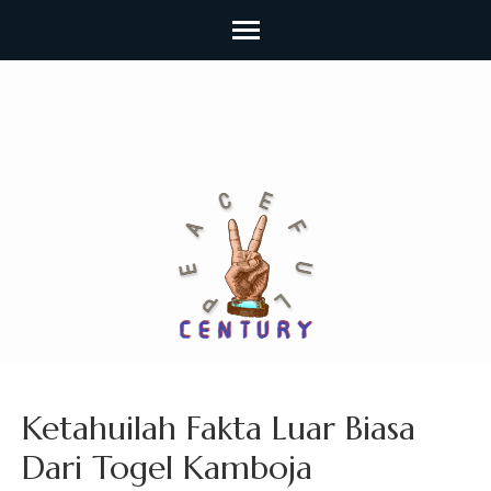
Lompat
ke
konten
(Tekan
Enter)
Ketahuilah Fakta Luar Biasa
Dari Togel Kamboja