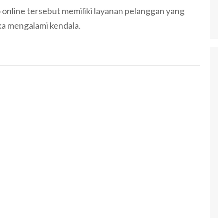
 online tersebut memiliki layanan pelanggan yang
ka mengalami kendala.