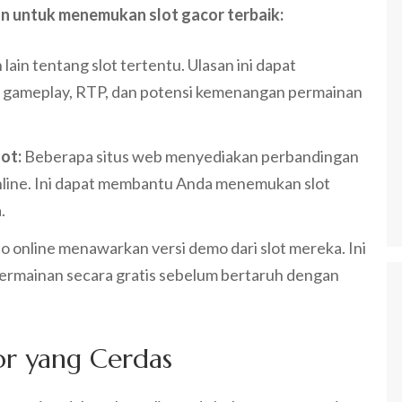
han untuk menemukan slot gacor terbaik:
 lain tentang slot tertentu. Ulasan ini dapat
gameplay, RTP, dan potensi kemenangan permainan
ot:
Beberapa situs web menyediakan perbandingan
 online. Ini dapat membantu Anda menemukan slot
.
o online menawarkan versi demo dari slot mereka. Ini
mainan secara gratis sebelum bertaruh dengan
or yang Cerdas