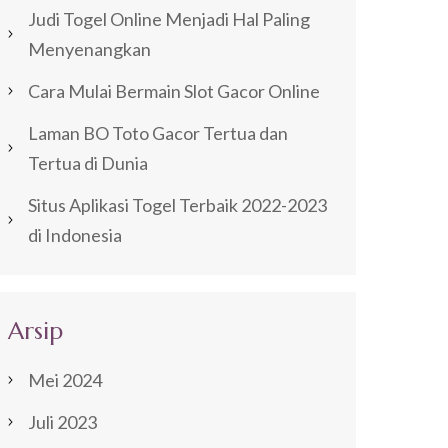
Judi Togel Online Menjadi Hal Paling
Menyenangkan
Cara Mulai Bermain Slot Gacor Online
Laman BO Toto Gacor Tertua dan
Tertua di Dunia
Situs Aplikasi Togel Terbaik 2022-2023
di Indonesia
Arsip
Mei 2024
Juli 2023