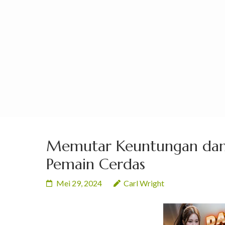
Lompat
ke
konten
(Tekan
Enter)
Memutar Keuntungan dan 
Pemain Cerdas
Mei 29, 2024
Carl Wright