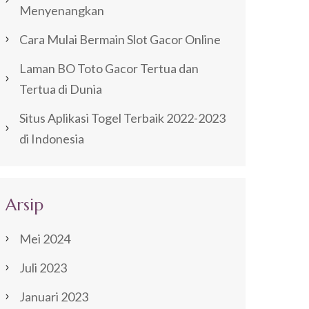
Menyenangkan
Cara Mulai Bermain Slot Gacor Online
Laman BO Toto Gacor Tertua dan
Tertua di Dunia
Situs Aplikasi Togel Terbaik 2022-2023
di Indonesia
Arsip
Mei 2024
Juli 2023
Januari 2023