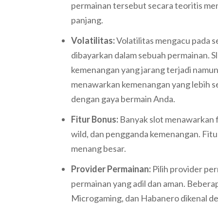
permainan tersebut secara teoritis m
panjang.
Volatilitas:
Volatilitas mengacu pada 
dibayarkan dalam sebuah permainan. Sl
kemenangan yang jarang terjadi namun b
menawarkan kemenangan yang lebih sering
dengan gaya bermain Anda.
Fitur Bonus:
Banyak slot menawarkan fi
wild, dan pengganda kemenangan. Fitur
menang besar.
Provider Permainan:
Pilih provider pe
permainan yang adil dan aman. Beberapa
Microgaming, dan Habanero dikenal de