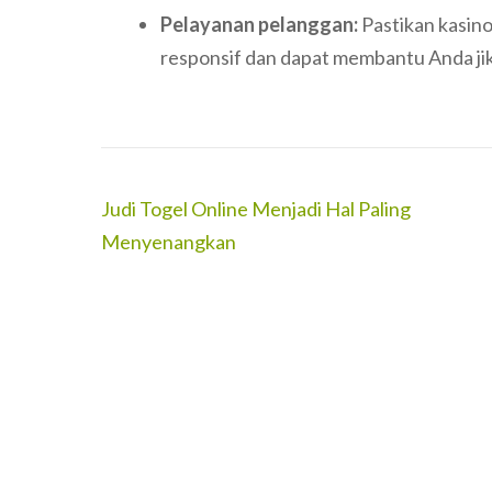
Pelayanan pelanggan:
Pastikan kasino
responsif dan dapat membantu Anda ji
Navigasi
Judi Togel Online Menjadi Hal Paling
pos
Menyenangkan