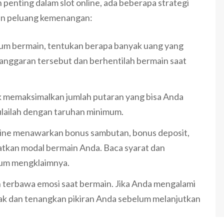
nting dalam slot online, ada beberapa strategi
an peluang kemenangan:
um bermain, tentukan berapa banyak uang yang
anggaran tersebut dan berhentilah bermain saat
 memaksimalkan jumlah putaran yang bisa Anda
lailah dengan taruhan minimum.
line menawarkan bonus sambutan, bonus deposit,
atkan modal bermain Anda. Baca syarat dan
lum mengklaimnya.
 terbawa emosi saat bermain. Jika Anda mengalami
nak dan tenangkan pikiran Anda sebelum melanjutkan