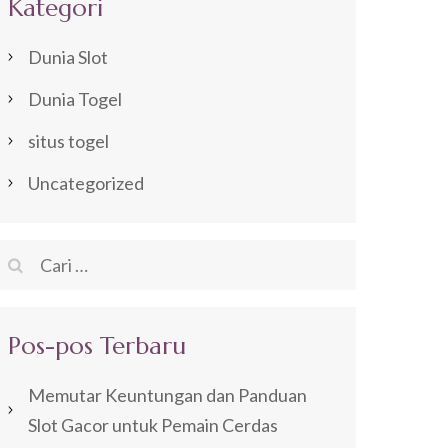
Kategori
Dunia Slot
Dunia Togel
situs togel
Uncategorized
Cari
untuk:
Pos-pos Terbaru
Memutar Keuntungan dan Panduan
Slot Gacor untuk Pemain Cerdas