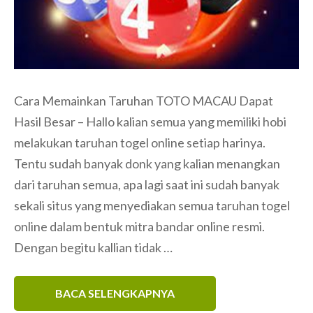
Cara Memainkan Taruhan TOTO MACAU Dapat
Hasil Besar – Hallo kalian semua yang memiliki hobi
melakukan taruhan togel online setiap harinya.
Tentu sudah banyak donk yang kalian menangkan
dari taruhan semua, apa lagi saat ini sudah banyak
sekali situs yang menyediakan semua taruhan togel
online dalam bentuk mitra bandar online resmi.
Dengan begitu kallian tidak …
BACA SELENGKAPNYA