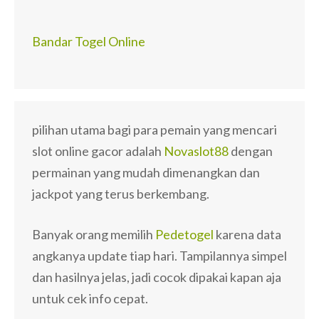
Bandar Togel Online
pilihan utama bagi para pemain yang mencari
slot online gacor adalah
Novaslot88
dengan
permainan yang mudah dimenangkan dan
jackpot yang terus berkembang.
Banyak orang memilih
Pedetogel
karena data
angkanya update tiap hari. Tampilannya simpel
dan hasilnya jelas, jadi cocok dipakai kapan aja
untuk cek info cepat.