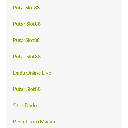
PutarSlot88
Putar Slot88
PutarSlot88
Putar Slot88
Dadu Online Live
Putar Slot88
Situs Dadu
Result Toto Macau