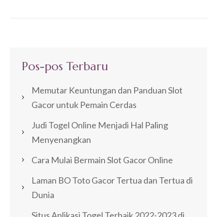
Pos-pos Terbaru
Memutar Keuntungan dan Panduan Slot
Gacor untuk Pemain Cerdas
Judi Togel Online Menjadi Hal Paling
Menyenangkan
Cara Mulai Bermain Slot Gacor Online
Laman BO Toto Gacor Tertua dan Tertua di
Dunia
Situs Aplikasi Togel Terbaik 2022-2023 di