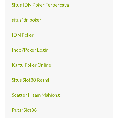
Situs IDN Poker Terpercaya
situs idn poker
IDN Poker
Indo7Poker Login
Kartu Poker Online
Situs Slot88 Resmi
Scatter Hitam Mahjong
PutarSlot88