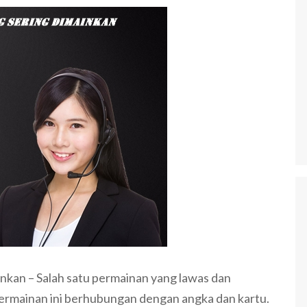
nkan – Salah satu permainan yang lawas dan
Permainan ini berhubungan dengan angka dan kartu.