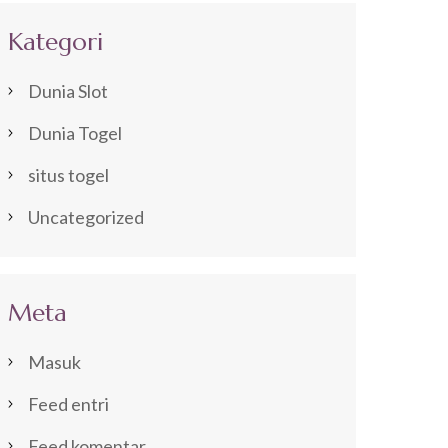
Kategori
Dunia Slot
Dunia Togel
situs togel
Uncategorized
Meta
Masuk
Feed entri
Feed komentar