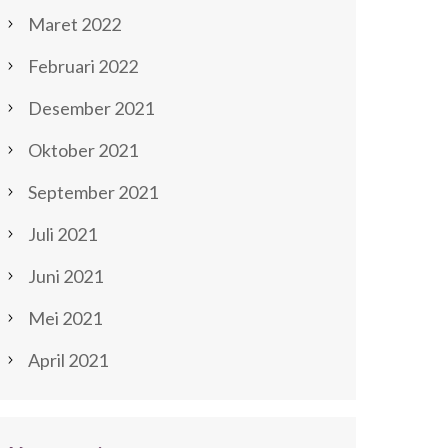
Maret 2022
Februari 2022
Desember 2021
Oktober 2021
September 2021
Juli 2021
Juni 2021
Mei 2021
April 2021