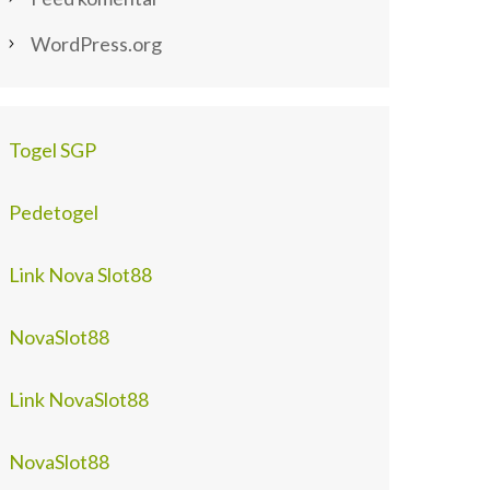
WordPress.org
Togel SGP
Pedetogel
Link Nova Slot88
NovaSlot88
Link NovaSlot88
NovaSlot88