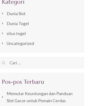
Kategori
Dunia Slot
Dunia Togel
situs togel
Uncategorized
Cari
untuk:
Pos-pos Terbaru
Memutar Keuntungan dan Panduan
Slot Gacor untuk Pemain Cerdas