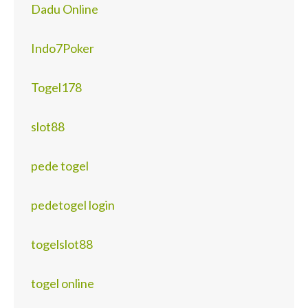
Dadu Online
Indo7Poker
Togel178
slot88
pede togel
pedetogel login
togelslot88
togel online