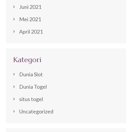
Juni 2021
Mei 2021
April 2021
Kategori
Dunia Slot
Dunia Togel
situs togel
Uncategorized