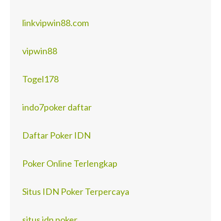
linkvipwin88.com
vipwin88
Togel178
indo7poker daftar
Daftar Poker IDN
Poker Online Terlengkap
Situs IDN Poker Terpercaya
situs idn poker