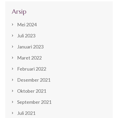
Arsip
Mei 2024
Juli 2023
Januari 2023
Maret 2022
Februari 2022
Desember 2021
Oktober 2021
September 2021
Juli 2021