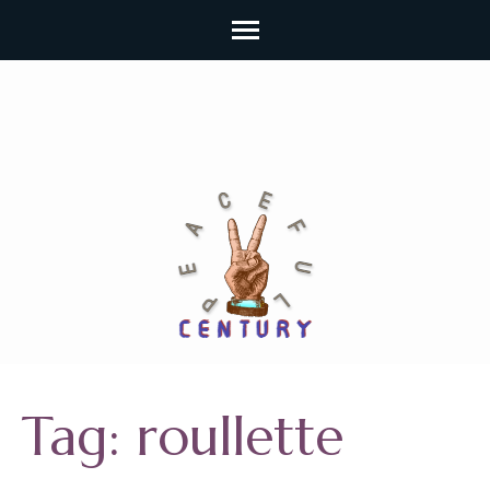
Lompat
ke
konten
(Tekan
Enter)
Tag:
roullette