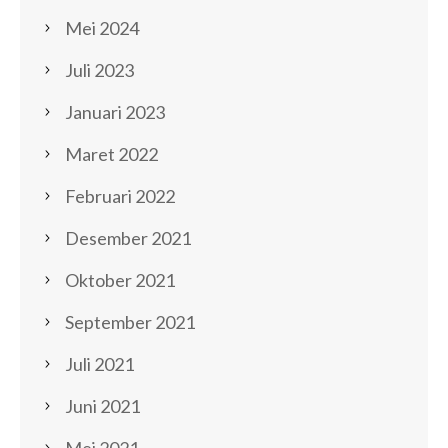
Mei 2024
Juli 2023
Januari 2023
Maret 2022
Februari 2022
Desember 2021
Oktober 2021
September 2021
Juli 2021
Juni 2021
Mei 2021