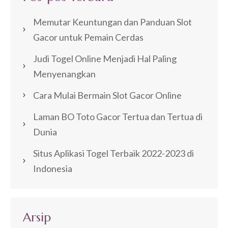
Memutar Keuntungan dan Panduan Slot
Gacor untuk Pemain Cerdas
Judi Togel Online Menjadi Hal Paling
Menyenangkan
Cara Mulai Bermain Slot Gacor Online
Laman BO Toto Gacor Tertua dan Tertua di
Dunia
Situs Aplikasi Togel Terbaik 2022-2023 di
Indonesia
Arsip