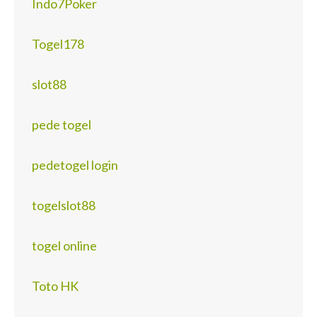
Indo7Poker
Togel178
slot88
pede togel
pedetogel login
togelslot88
togel online
Toto HK