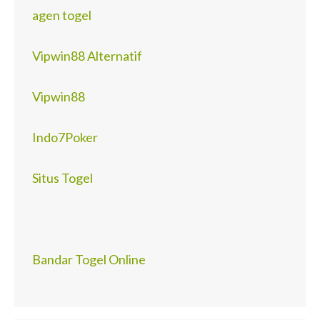
agen togel
Vipwin88 Alternatif
Vipwin88
Indo7Poker
Situs Togel
Bandar Togel Online