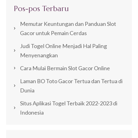
Pos-pos Terbaru
Memutar Keuntungan dan Panduan Slot
Gacor untuk Pemain Cerdas
Judi Togel Online Menjadi Hal Paling
Menyenangkan
Cara Mulai Bermain Slot Gacor Online
Laman BO Toto Gacor Tertua dan Tertua di
Dunia
Situs Aplikasi Togel Terbaik 2022-2023 di
Indonesia