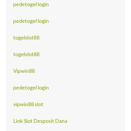
pedetogel login
pedetogel login
togelslot88
togelslot88
Vipwin88
pedetogel login
vipwin88 slot
Link Slot Desposit Dana