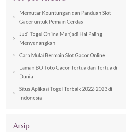
Memutar Keuntungan dan Panduan Slot
Gacor untuk Pemain Cerdas
Judi Togel Online Menjadi Hal Paling
Menyenangkan
Cara Mulai Bermain Slot Gacor Online
Laman BO Toto Gacor Tertua dan Tertua di
Dunia
Situs Aplikasi Togel Terbaik 2022-2023 di
Indonesia
Arsip