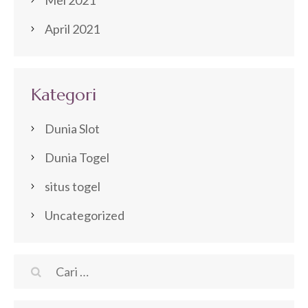
April 2021
Kategori
Dunia Slot
Dunia Togel
situs togel
Uncategorized
Cari
untuk: