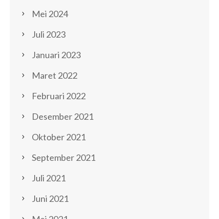
Mei 2024
Juli 2023
Januari 2023
Maret 2022
Februari 2022
Desember 2021
Oktober 2021
September 2021
Juli 2021
Juni 2021
Mei 2021