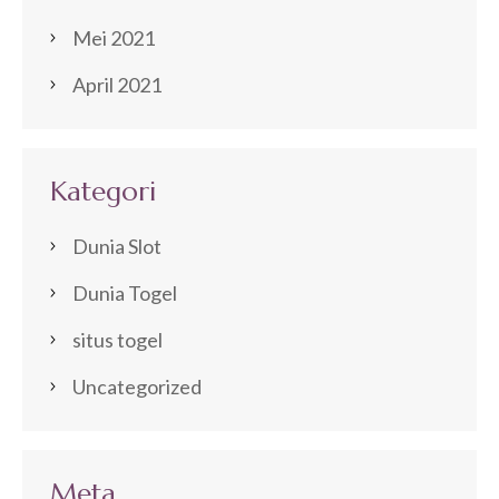
Mei 2021
April 2021
Kategori
Dunia Slot
Dunia Togel
situs togel
Uncategorized
Meta