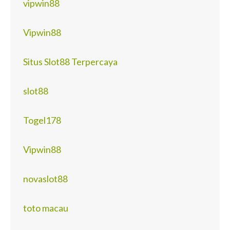
vipwin88
Vipwin88
Situs Slot88 Terpercaya
slot88
Togel178
Vipwin88
novaslot88
toto macau