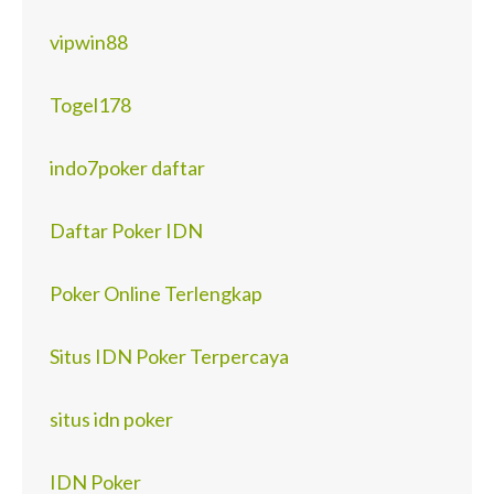
vipwin88
Togel178
indo7poker daftar
Daftar Poker IDN
Poker Online Terlengkap
Situs IDN Poker Terpercaya
situs idn poker
IDN Poker