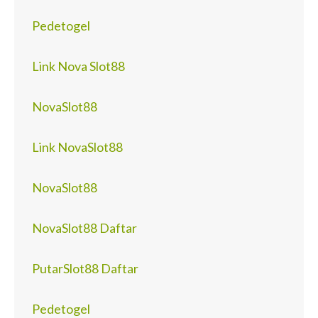
Pedetogel
Link Nova Slot88
NovaSlot88
Link NovaSlot88
NovaSlot88
NovaSlot88 Daftar
PutarSlot88 Daftar
Pedetogel