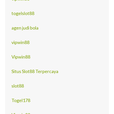
togelslot88
agen judi bola
vipwin88
Vipwin88
Situs Slot88 Terpercaya
slot88
Togel178