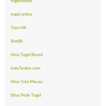
togelslot88
togel online
Toto HK
Slot88
Situs Togel Resmi
indo7poker.com
Situs Toto Macau
Situs Pede Togel