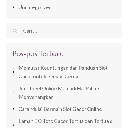
Uncategorized
Cari
untuk:
Pos-pos Terbaru
Memutar Keuntungan dan Panduan Slot
Gacor untuk Pemain Cerdas
Judi Togel Online Menjadi Hal Paling
Menyenangkan
Cara Mulai Bermain Slot Gacor Online
Laman BO Toto Gacor Tertua dan Tertua di