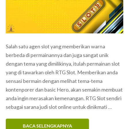
Salah satu agen slot yang memberikan warna
berbeda di permainannya dan juga sangat unik
dengan tema yang dimilikinya, itulah permainan slot
yang di tawarkan oleh RTG Slot. Memberikan anda
sensasi bermain dengan melihat tema-tema
kontenporer dan basic Hero, akan semakin membuat
anda ingin merasakan kemenangan. RTG Slot sendiri
sebagai sarana judi slot online untuk dinikmati …
BACA SELENGKAPNYA