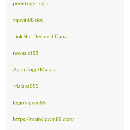
pedetogel login
vipwin88 slot
Link Slot Desposit Dana
novaslot88
Agen Togel Macau
Malaka555
login vipwin88
https://mainvipwin88.com/