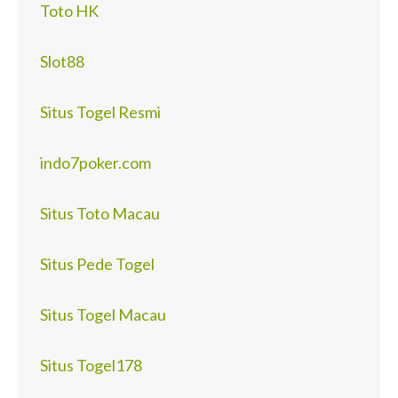
Toto HK
Slot88
Situs Togel Resmi
indo7poker.com
Situs Toto Macau
Situs Pede Togel
Situs Togel Macau
Situs Togel178