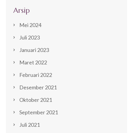
Arsip
Mei 2024
Juli 2023
Januari 2023
Maret 2022
Februari 2022
Desember 2021
Oktober 2021
September 2021
Juli 2021