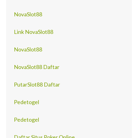
NovaSlot88
Link NovaSlot88
NovaSlot88
NovaSlot88 Daftar
PutarSlot88 Daftar
Pedetogel
Pedetogel
Daftar Situs Poker Online