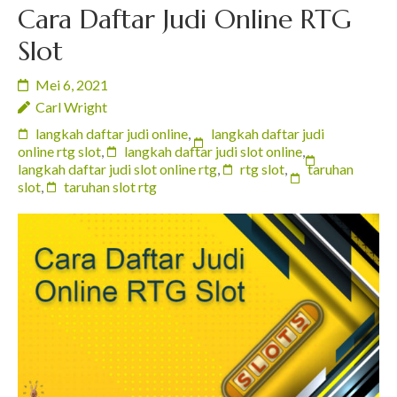
Cara Daftar Judi Online RTG
Slot
Mei 6, 2021
Carl Wright
langkah daftar judi online
,
langkah daftar judi
online rtg slot
,
langkah daftar judi slot online
,
langkah daftar judi slot online rtg
,
rtg slot
,
taruhan
slot
,
taruhan slot rtg