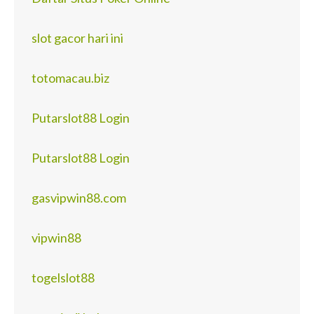
slot gacor hari ini
totomacau.biz
Putarslot88 Login
Putarslot88 Login
gasvipwin88.com
vipwin88
togelslot88