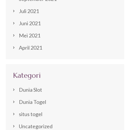
Juli 2021
Juni 2021
Mei 2021
April 2021
Kategori
Dunia Slot
Dunia Togel
situs togel
Uncategorized