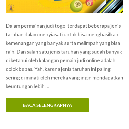
Dalam permainan judi togel terdapat beberapa jenis
taruhan dalam menyiasati untuk bisa menghasilkan
kemenangan yang banyak serta melimpah yang bisa
raih. Dan salah satu jenis taruhan yang sudah banyak
di ketahui oleh kalangan pemain judi online adalah
colok bebas. Yah, karena jenis taruhan ini paling
sering di minati oleh mereka yang ingin mendapatkan
keuntungan lebih …
BACA SELENGKAPNYA