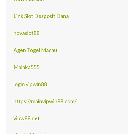
Link Slot Desposit Dana
novaslot88
Agen Togel Macau
Malaka555
login vipwin88
https://mainvipwin88.com/
vipw88.net