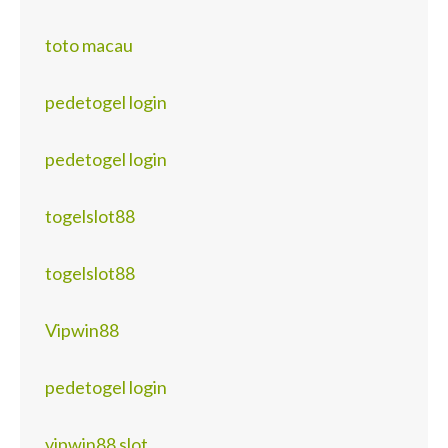
toto macau
pedetogel login
pedetogel login
togelslot88
togelslot88
Vipwin88
pedetogel login
vipwin88 slot