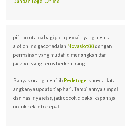
Bandar Togel Online
pilihan utama bagi para pemain yang mencari
slot online gacor adalah
Novaslot88
dengan
permainan yang mudah dimenangkan dan
jackpot yang terus berkembang.
Banyak orang memilih
Pedetogel
karena data
angkanya update tiap hari. Tampilannya simpel
dan hasilnya jelas, jadi cocok dipakai kapan aja
untuk cek info cepat.