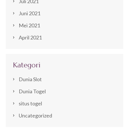
Juli 2021
Juni 2021
Mei 2021
April 2021
Kategori
Dunia Slot
Dunia Togel
situs togel
Uncategorized