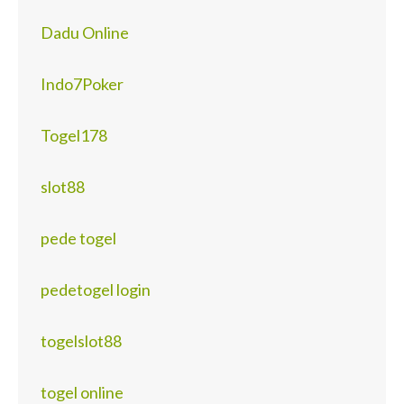
Dadu Online
Indo7Poker
Togel178
slot88
pede togel
pedetogel login
togelslot88
togel online