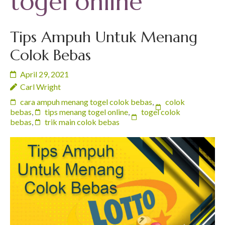
togel online
Tips Ampuh Untuk Menang
Colok Bebas
April 29, 2021
Carl Wright
cara ampuh menang togel colok bebas
,
colok
bebas
,
tips menang togel online
,
togel colok
bebas
,
trik main colok bebas