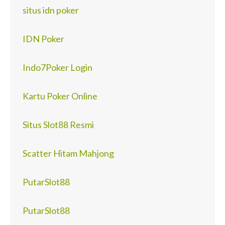
situs idn poker
IDN Poker
Indo7Poker Login
Kartu Poker Online
Situs Slot88 Resmi
Scatter Hitam Mahjong
PutarSlot88
PutarSlot88