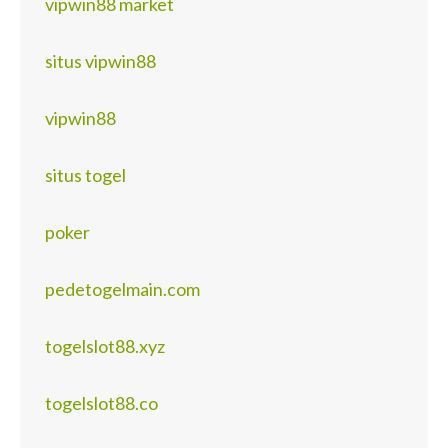
vipwin88 market
situs vipwin88
vipwin88
situs togel
poker
pedetogelmain.com
togelslot88.xyz
togelslot88.co