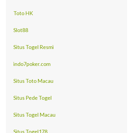
Toto HK
Slot88
Situs Togel Resmi
indo7poker.com
Situs Toto Macau
Situs Pede Togel
Situs Togel Macau
Situs Togel178