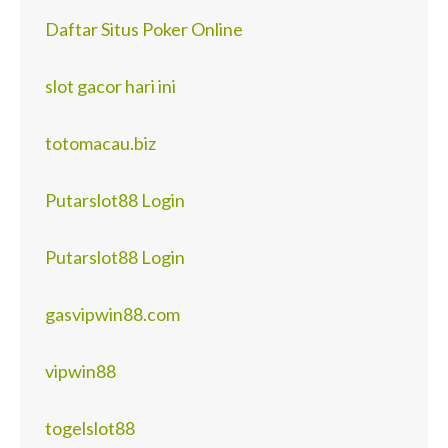
Daftar Situs Poker Online
slot gacor hari ini
totomacau.biz
Putarslot88 Login
Putarslot88 Login
gasvipwin88.com
vipwin88
togelslot88