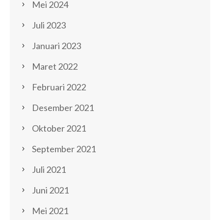
Mei 2024
Juli 2023
Januari 2023
Maret 2022
Februari 2022
Desember 2021
Oktober 2021
September 2021
Juli 2021
Juni 2021
Mei 2021