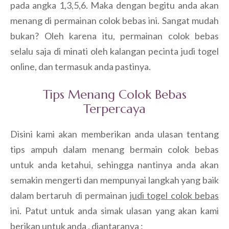
pada angka 1,3,5,6. Maka dengan begitu anda akan
menang di permainan colok bebas ini. Sangat mudah
bukan? Oleh karena itu, permainan colok bebas
selalu saja di minati oleh kalangan pecinta judi togel
online, dan termasuk anda pastinya.
Tips Menang Colok Bebas
Terpercaya
Disini kami akan memberikan anda ulasan tentang
tips ampuh dalam menang bermain colok bebas
untuk anda ketahui, sehingga nantinya anda akan
semakin mengerti dan mempunyai langkah yang baik
dalam bertaruh di permainan
judi togel colok bebas
ini. Patut untuk anda simak ulasan yang akan kami
berikan untuk anda , diantaranya :