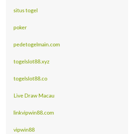
situs togel
poker
pedetogelmain.com
togelslot88.xyz
togelslot88.co
Live Draw Macau
linkvipwin88.com
vipwin88