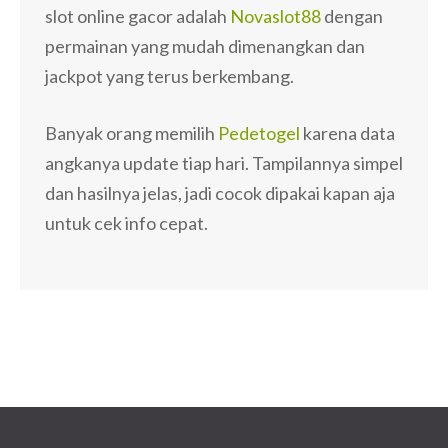
slot online gacor adalah
Novaslot88
dengan
permainan yang mudah dimenangkan dan
jackpot yang terus berkembang.
Banyak orang memilih
Pedetogel
karena data
angkanya update tiap hari. Tampilannya simpel
dan hasilnya jelas, jadi cocok dipakai kapan aja
untuk cek info cepat.