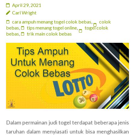
April 29, 2021
Carl Wright
cara ampuh menang togel colok bebas
,
colok
bebas
,
tips menang togel online
,
togel colok
bebas
,
trik main colok bebas
Dalam permainan judi togel terdapat beberapa jenis
taruhan dalam menyiasati untuk bisa menghasilkan