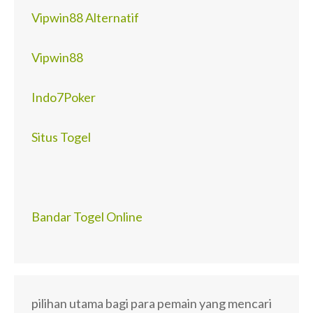
Vipwin88 Alternatif
Vipwin88
Indo7Poker
Situs Togel
Bandar Togel Online
pilihan utama bagi para pemain yang mencari