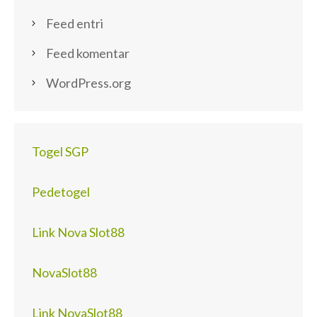
Feed entri
Feed komentar
WordPress.org
Togel SGP
Pedetogel
Link Nova Slot88
NovaSlot88
Link NovaSlot88