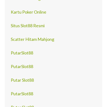
Kartu Poker Online
Situs Slot88 Resmi
Scatter Hitam Mahjong
PutarSlot88
PutarSlot88
Putar Slot88
PutarSlot88