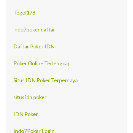
Togel178
indo7poker daftar
Daftar Poker IDN
Poker Online Terlengkap
Situs IDN Poker Terpercaya
situs idn poker
IDN Poker
Indo7Poker Login