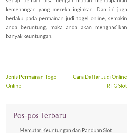
setiap pemain bisa dengan mudah mendapatkan
kemenangan yang mereka inginkan. Dan ini juga
berlaku pada permainan judi togel online, semakin
anda beruntung, maka anda akan menghasilkan
banyak keuntungan.
Navigasi
Jenis Permainan Togel
Cara Daftar Judi Online
pos
Online
RTG Slot
Pos-pos Terbaru
Memutar Keuntungan dan Panduan Slot