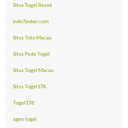
Situs Togel Resmi
indo7poker.com
Situs Toto Macau
Situs Pede Togel
Situs Togel Macau
Situs Togel178
Togel178
agen togel