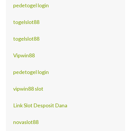
pedetogel login
togelslot88
togelslot88
Vipwin88
pedetogel login
vipwin88 slot
Link Slot Desposit Dana
novaslot88