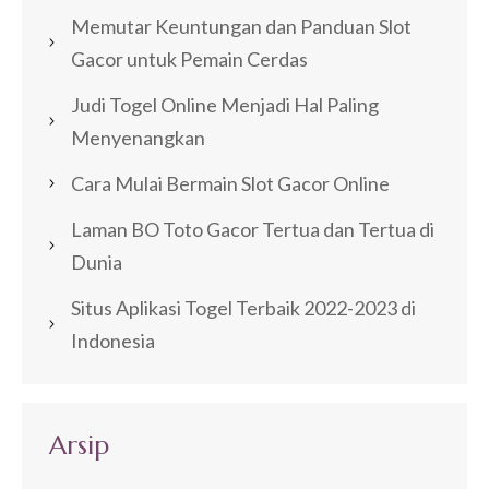
Memutar Keuntungan dan Panduan Slot
Gacor untuk Pemain Cerdas
Judi Togel Online Menjadi Hal Paling
Menyenangkan
Cara Mulai Bermain Slot Gacor Online
Laman BO Toto Gacor Tertua dan Tertua di
Dunia
Situs Aplikasi Togel Terbaik 2022-2023 di
Indonesia
Arsip